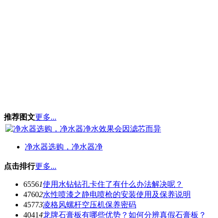
推荐图文
更多...
净水器选购，净水器净
点击排行
更多...
6556
1
使用水钻钻孔卡住了有什么办法解决呢？
4760
2
水性喷漆之静电喷枪的安装使用及保养说明
4577
3
凌格风螺杆空压机保养密码
4041
4
龙牌石膏板有哪些优势？如何分辨真假石膏板？