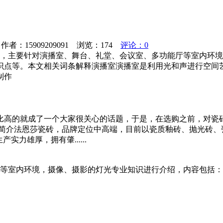
者：15909209091 浏览：
174
评论：0
t网站，主要针对演播室、舞台、礼堂、会议室、多功能厅等室内
识点等。本文相关词条解释演播室演播室是利用光和声进行空间
制作
比高的就成了一个大家很关心的话题，于是，在选购之前，对瓷
简介法恩莎瓷砖，品牌定位中高端，目前以瓷质釉砖、抛光砖、
力雄厚，拥有肇......
功能厅等室内环境，摄像、摄影的灯光专业知识进行介绍，内容包