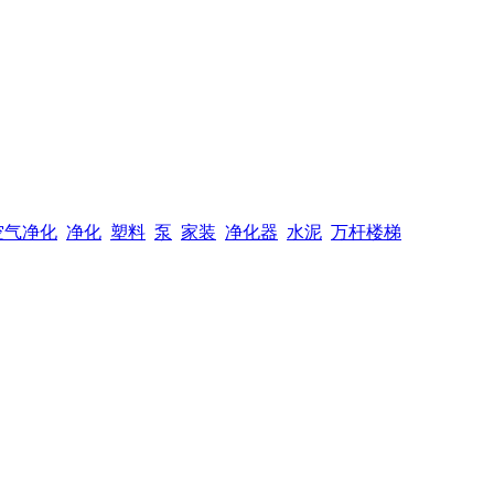
空气净化
净化
塑料
泵
家装
净化器
水泥
万杆楼梯