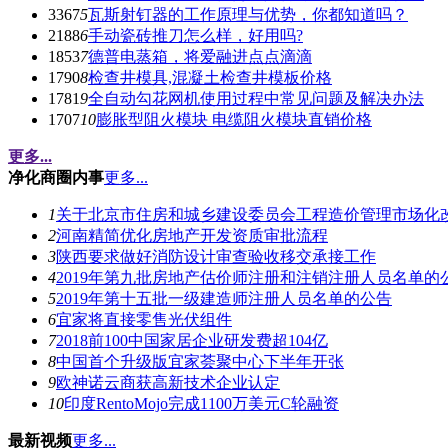
3367
5
瓦斯射钉器的工作原理与优势，你都知道吗？
2188
6
手动瓷砖推刀怎么样，好用吗?
1853
7
德普电蒸箱，将爱融进点点滴滴
1790
8
检查井模具,混凝土检查井模板价格
1781
9
全自动勾花网机使用过程中常见问题及解决办法
1707
10
膨胀型阻火模块 电缆阻火模块直销价格
更多...
净化商圈内事
更多...
1
关于北京市住房和城乡建设委员会工程造价管理市场化
2
河南精简优化房地产开发资质审批流程
3
陕西要求做好消防设计审查验收移交承接工作
4
2019年第九批房地产估价师注册和注销注册人员名单的
5
2019年第十五批一级建造师注册人员名单的公告
6
宜家将直接零售光伏组件
7
2018前100中国家居企业研发费超104亿
8
中国首个升级版宜家荟聚中心下半年开张
9
欧神诺云商获高新技术企业认定
10
印度RentoMojo完成1100万美元C轮融资
最新视频
更多...