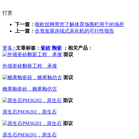
打赏
下一篇：
唯欧丝网带您了解体育场围栏用于的场所
上一篇：
合资发展连续式炭化机的可行性报告
更多
>
文章标签：
瓷砖
陶瓷
；相关产品：
面议
外墙瓷砖翻新工程 承接
面议
糖果釉瓷砖，糖果釉仿古
面议
原生石PM36202，原生石
面议
原生石PM36201，原生石