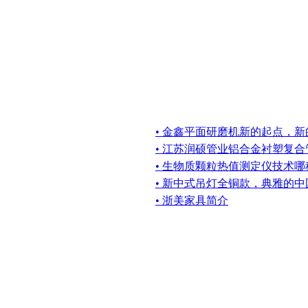
• 金鑫平面研磨机新的起点，
• 江苏润硕管业铝合金衬塑复
• 生物质颗粒热值测定仪技术
• 新中式吊灯全铜款，典雅的中
• 浙美家具简介