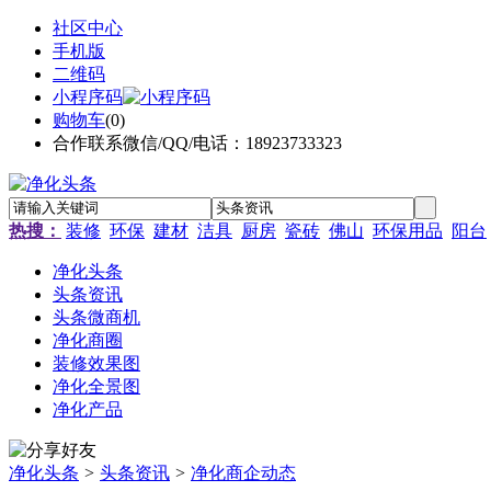
社区中心
手机版
二维码
小程序码
购物车
(
0
)
合作联系微信/QQ/电话：18923733323
热搜：
装修
环保
建材
洁具
厨房
瓷砖
佛山
环保用品
阳台
净化头条
头条资讯
头条微商机
净化商圈
装修效果图
净化全景图
净化产品
净化头条
>
头条资讯
>
净化商企动态