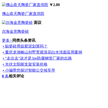
￥2.80
佛山盘天陶瓷厂家直供防
面议
尔海金意陶瓷砖
更多
>
同类头条资讯
• 贴瓷砖用益胶泥划算吗？
• 重庆龙湖椿山别墅景观浪花白水洗面应用案例
• “走出去”这才是3pe防腐钢管厂家的出路
• 光伏太阳能支架安装价格
• 小编带您探讨智能公交候车亭
0
条
相关评论