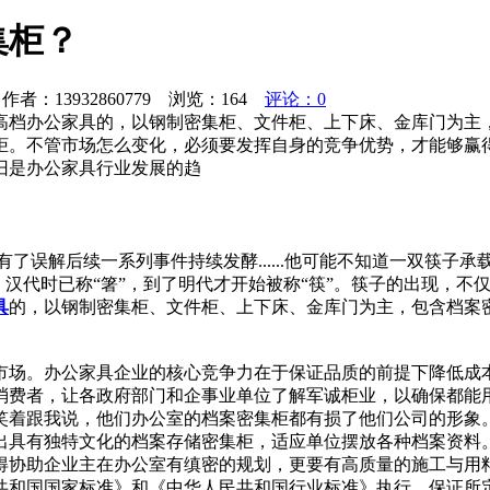
集柜？
者：13932860779 浏览：
164
评论：0
高档办公家具的，以钢制密集柜、文件柜、上下床、金库门为主
柜。不管市场怎么变化，必须要发挥自身的竞争优势，才能够赢
旧是办公家具行业发展的趋
了误解后续一系列事件持续发酵......他可能不知道一双筷子
汉代时已称“箸”，到了明代才开始被称“筷”。筷子的出现，不仅是中
具
的，以钢制密集柜、文件柜、上下床、金库门为主，包含档案
市场。办公家具企业的核心竞争力在于保证品质的前提下降低成
消费者，让各政府部门和企事业单位了解军诚柜业，以确保都能
笑着跟我说，他们办公室的档案密集柜都有损了他们公司的形象
出具有独特文化的档案存储密集柜，适应单位摆放各种档案资料
得协助企业主在办公室有缜密的规划，更要有高质量的施工与用
共和国国家标准》和《中华人民共和国行业标准》执行，保证所