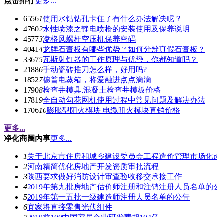
点击排行
更多...
6556
1
使用水钻钻孔卡住了有什么办法解决呢？
4760
2
水性喷漆之静电喷枪的安装使用及保养说明
4577
3
凌格风螺杆空压机保养密码
4041
4
龙牌石膏板有哪些优势？如何分辨真假石膏板？
3367
5
瓦斯射钉器的工作原理与优势，你都知道吗？
2188
6
手动瓷砖推刀怎么样，好用吗?
1852
7
德普电蒸箱，将爱融进点点滴滴
1790
8
检查井模具,混凝土检查井模板价格
1781
9
全自动勾花网机使用过程中常见问题及解决办法
1706
10
膨胀型阻火模块 电缆阻火模块直销价格
更多...
净化商圈内事
更多...
1
关于北京市住房和城乡建设委员会工程造价管理市场化
2
河南精简优化房地产开发资质审批流程
3
陕西要求做好消防设计审查验收移交承接工作
4
2019年第九批房地产估价师注册和注销注册人员名单的
5
2019年第十五批一级建造师注册人员名单的公告
6
宜家将直接零售光伏组件