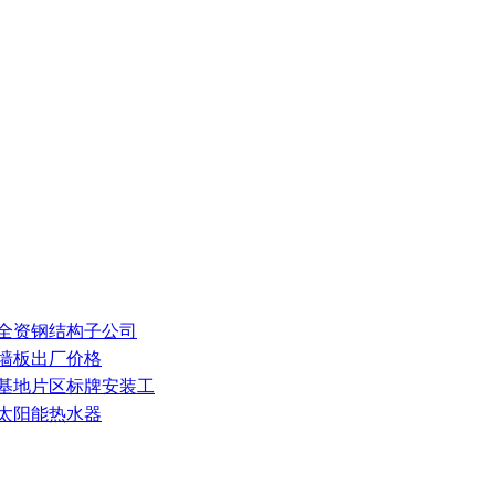
下全资钢结构子公司
隔墙板出厂价格
部基地片区标牌安装工
护太阳能热水器