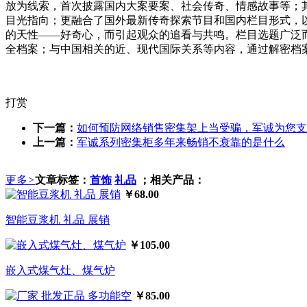
放为线索，首次披露国内大案要案、社会传奇、情感故事等；
目光指向；更融合了国外最新传奇探索节目和国内栏目形式，
的天性——好奇心，而引起观众的追看与共鸣。栏目选题广泛
全档案；与中国相关的近、现代国际关系等内容，通过解密档
打赏
下一篇：
如何预防网络销售密集架上当受骗，军诚为您支
上一篇：
军诚系列密集柜多年来畅销不衰靠的是什么
更多
>
文章标签：
首饰
礼品
；相关产品：
￥68.00
智能豆浆机 礼品 展销
￥105.00
嵌入式煤气灶、煤气炉
￥85.00