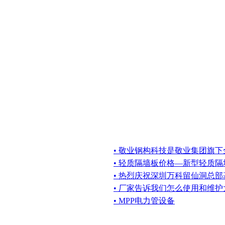
• 敬业钢构科技是敬业集团旗
• 轻质隔墙板价格—新型轻质
• 热烈庆祝深圳万科留仙洞总
• 厂家告诉我们怎么使用和维
• MPP电力管设备