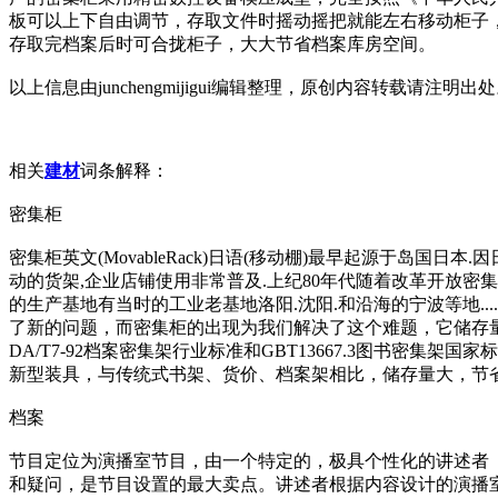
板可以上下自由调节，存取文件时摇动摇把就能左右移动柜子
存取完档案后时可合拢柜子，大大节省档案库房空间。
以上信息由junchengmijigui编辑整理，原创内容转载请注明出处。更多信息请
相关
建材
词条解释：
密集柜
密集柜英文(MovableRack)日语(移动棚)最早起源于
动的货架,企业店铺使用非常普及.上纪80年代随着改革开放密
的生产基地有当时的工业老基地洛阳.沈阳.和沿海的宁波等地.
了新的问题，而密集柜的出现为我们解决了这个难题，它储存
DA/T7-92档案密集架行业标准和GBT13667.3图书
新型装具，与传统式书架、货价、档案架相比，储存量大，节
档案
节目定位为演播室节目，由一个特定的，极具个性化的讲述者
和疑问，是节目设置的最大卖点。讲述者根据内容设计的演播