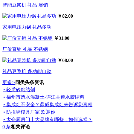
智能豆浆机 礼品 展销
￥82.00
家用电压力锅 礼品多功
￥31.00
厂价直销 礼品 不锈钢
￥68.00
礼品豆浆机 多功能自动
更多
>
同类头条资讯
• 轻质砖粘结剂
• 福州市透水混凝土-连江县透水胶结料
• 集成灶不安全？鼎威集成灶来告诉您真相
• 防撞墙模具厂家 欢迎你
• 太仓厨房门十大品牌有哪些，如何选择？
0
条
相关评论