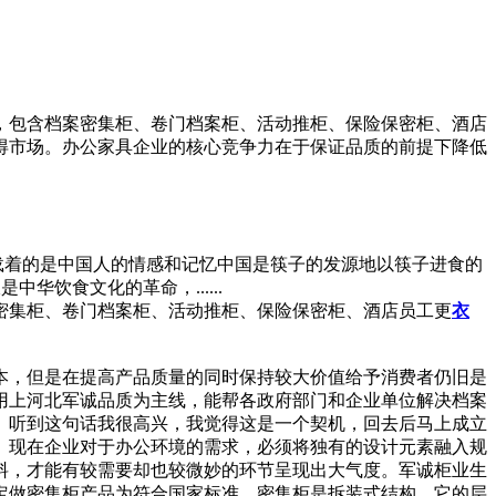
，包含档案密集柜、卷门档案柜、活动推柜、保险保密柜、酒店
得市场。办公家具企业的核心竞争力在于保证品质的前提下降低
承载着的是中国人的情感和记忆中国是筷子的发源地以筷子进食的
华饮食文化的革命，......
密集柜、卷门档案柜、活动推柜、保险保密柜、酒店员工更
衣
本，但是在提高产品质量的同时保持较大价值给予消费者仍旧是
用上河北军诚品质为主线，能帮各政府部门和企业单位解决档案
。听到这句话我很高兴，我觉得这是一个契机，回去后马上成立
。现在企业对于办公环境的需求，必须将独有的设计元素融入规
料，才能有较需要却也较微妙的环节呈现出大气度。军诚柜业生
定做密集柜产品为符合国家标准。密集柜是拆装式结构，它的层