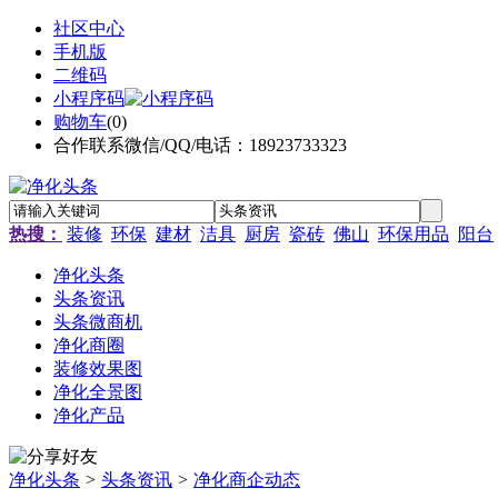
社区中心
手机版
二维码
小程序码
购物车
(
0
)
合作联系微信/QQ/电话：18923733323
热搜：
装修
环保
建材
洁具
厨房
瓷砖
佛山
环保用品
阳台
净化头条
头条资讯
头条微商机
净化商圈
装修效果图
净化全景图
净化产品
净化头条
>
头条资讯
>
净化商企动态