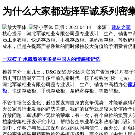
为什么大家都选择军诚系列密
日期：2023-04-14 来源：
建材之家
作
核心提示：河北军诚柜业有限公司是专业设计、生产、销售中
员工更衣柜、快递存放柜、手机存放柜、条码寄存柜、等数码
成本，但是在提高产品质量的同时保持较大价值给予消费者仍
一双筷子 承载着的更多是中国人的情感和记忆
推荐简介：近几日，D&G深陷舆论因为它的广告宣传片对筷子有
历史可以追溯至三千多年前先秦时代，筷子被称为“梜”（jiā），
河北军诚柜业有限公司是专业设计、生产、销售中高档办公
家
柜
、快递存放柜、手机存放柜、条码寄存柜、等数码柜。
不管市场怎么变化，必须要发挥自身的竞争优势，才能够赢得
办公家具行业发展的趋势关键。我们的优势就是较大价值给予
存放问题，军诚柜业无比的荣幸，有一次，有个单位的负责人
档案密集柜开发研究小组，帮助各企事业单位和政府部门设计
划中，使客户与员工加深对企业的认同与信任，而办公厂商就
产的密集柜采用精密数控设备模压成型，完全按照《中华人民