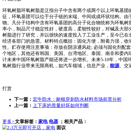
环氧树脂环氧树脂是泛指分子中含有两个或两个以上环氧基团
征，环氧基团可以位于分子链的末端、中间或成环状结构。由
物。凡分子结构中含有环氧基团的高分子化合物统称为环氧树
率小，制品尺寸稳定性好，硬度高，柔韧性较好，对碱及大部
树脂进行了研究，并以很快的速度投入了工业生产，至今已在
经济各部门的急需。材料特点概括：固化方便，附着力强，收
性。贮存使用注意事项：存放在阴凉通风处; 必须与固化剂配套
个地区，其他还有韩国、美国、台湾地区、泰国、南非和委内
计未来中国环氧树脂产能还将进一步增长。未来5-10年，中
氧树脂行业带来无限商机，如汽车领域，信息产业，
能源
、交
打赏
下一篇：
宏牛防水：耐根穿刺防水材料市场前景分析
上一篇：
上下床的质量好坏如何判断
更多
>
文章标签：
家电
电器
；相关产品：
面议