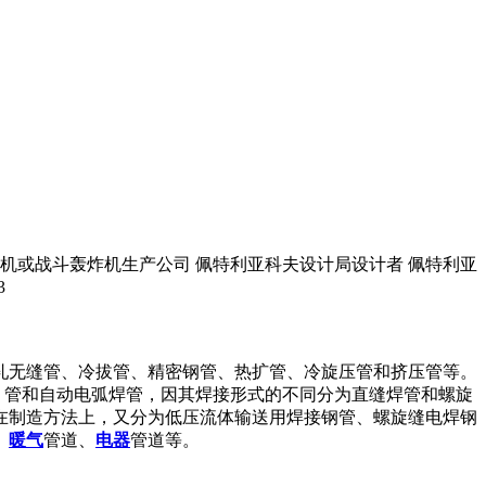
轰炸机或战斗轰炸机生产公司 佩特利亚科夫设计局设计者 佩特利亚
3
热轧无缝管、冷拔管、精密钢管、热扩管、冷旋压管和挤压管等。
）管和自动电弧焊管，因其焊接形式的不同分为直缝焊管和螺旋
在制造方法上，又分为低压流体输送用焊接钢管、螺旋缝电焊钢
、
暖气
管道、
电器
管道等。