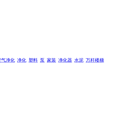
空气净化
净化
塑料
泵
家装
净化器
水泥
万杆楼梯