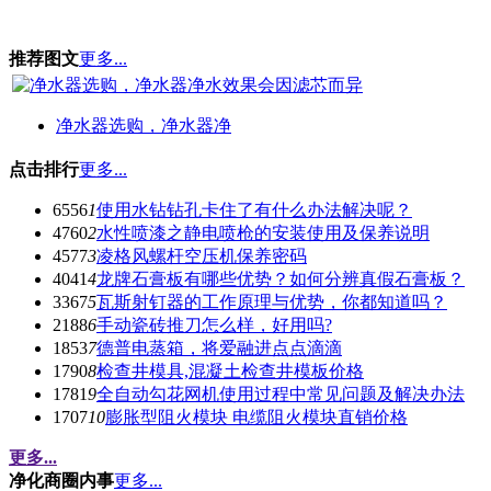
推荐图文
更多...
净水器选购，净水器净
点击排行
更多...
6556
1
使用水钻钻孔卡住了有什么办法解决呢？
4760
2
水性喷漆之静电喷枪的安装使用及保养说明
4577
3
凌格风螺杆空压机保养密码
4041
4
龙牌石膏板有哪些优势？如何分辨真假石膏板？
3367
5
瓦斯射钉器的工作原理与优势，你都知道吗？
2188
6
手动瓷砖推刀怎么样，好用吗?
1853
7
德普电蒸箱，将爱融进点点滴滴
1790
8
检查井模具,混凝土检查井模板价格
1781
9
全自动勾花网机使用过程中常见问题及解决办法
1707
10
膨胀型阻火模块 电缆阻火模块直销价格
更多...
净化商圈内事
更多...