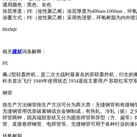
通用颜色：黑色、灰色
涂层厚度：PE（改性聚乙烯）涂层厚度为400um-1000um，环氧树
涂覆方式：PE（改性聚乙烯）采用热浸塑，环氧树脂为内外喷
hbxhtjt/
相关
建材
词条解释：
PE
佩-2型轻轰炸机，是二次大战时最著名的苏联轰炸机，衍生的佩-
科夫首次飞行 1940年使用状态 1954退役主要用户 苏联红军空
钢管
按生产方法钢管按生产方法可分为两大类：无缝钢管和有缝钢管
无缝钢管用优质碳素钢或合金钢制成，有热轧、冷轧（拔）之
焊管两种，因其端部形状又分为圆形焊管和异型（方、扁等）
管、直接卷焊钢管、电焊管等。无缝钢管可用于各种行业的液
环氧树脂