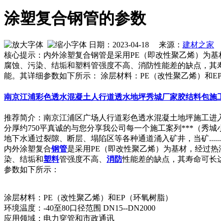
涂塑复合钢管的参数
日期：2023-04-18 来源：
建材之家
作
核心提示：内外涂塑复合钢管是采用PE（即改性聚乙烯）为
腐蚀、污染、结垢和塑料管强度不高、消防性能差的缺点，其寿
能。其详细参数如下所示： 涂层材料：PE（改性聚乙烯）和E
南京江浦彩色透水混凝土人行道透水地坪秀城厂家胶结料包施
推荐简介：南京江浦区广场人行道彩色透水混凝土地坪施工进入
分厚约750平真诚的与您分享我公司每一个施工案列***（
地下水通过裂隙、断层、塌陷区等各种通道涌入矿井，当矿......
内外涂塑复合
钢管
是采用PE（即改性聚乙烯）为基材，经过
染、结垢和
塑料
管强度不高、
消防
性能差的缺点，其寿命可长达
参数如下所示：
涂层材料：PE（改性聚乙烯）和EP（环氧树脂）
环境温度：-40至80口径范围 DN15--DN2000
应用领域：电力穿管和市政通讯