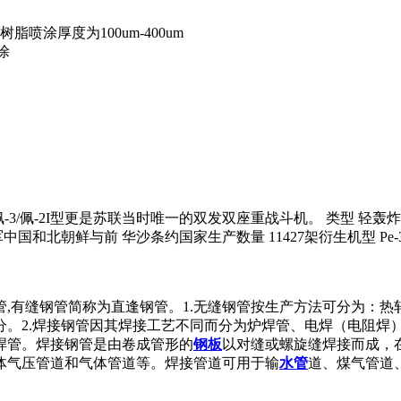
脂喷涂厚度为100um-400um
涂
3/佩-2I型更是苏联当时唯一的双发双座重战斗机。 类型 轻
军中国和北朝鲜与前 华沙条约国家生产数量 11427架衍生机型 Pe-
,有缝钢管简称为直逢钢管。1.无缝钢管按生产方法可分为：
分。2.焊接钢管因其焊接工艺不同而分为炉焊管、电焊（电阻焊
焊管。焊接钢管是由卷成管形的
钢板
以对缝或螺旋缝焊接而成，
体气压管道和气体管道等。焊接管道可用于输
水管
道、煤气管道