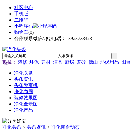
社区中心
手机版
二维码
小程序码
购物车
(
0
)
合作联系微信/QQ/电话：18923733323
热搜：
装修
环保
建材
洁具
厨房
瓷砖
佛山
环保用品
阳台
净化头条
头条资讯
头条微商机
净化商圈
装修效果图
净化全景图
净化产品
净化头条
>
头条资讯
>
净化商企动态