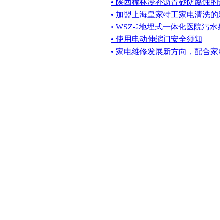
• 陕西榆林冷补沥青砂防腐蚀
• 加盟上海皇家特工家电清洗
• WSZ-2地埋式一体化医院
• 使用电动伸缩门安全须知
• 家电维修发展新方向，配合