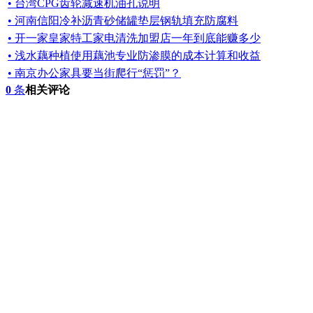
• 台湾CPG齿轮减速机油孔说明
• 河南信阳冷补沥青砂储罐垫层钢轨填充防腐料
• 开一家皇家特工家电清洗加盟店一年到底能赚多少
• 浅水藕种植使用藕池专业防渗膜的成本计算和收益
• 南京办公家具要当街爬行“惩罚”？
0
条
相关评论