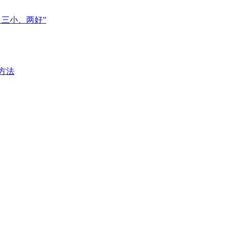
、三小、两好”
方法