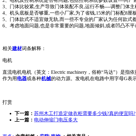
2、电机及控制系统是否有问题,包括控制系统参数设置----向
3、门体比较紧,生产导致门体装配不良,运行不畅----调整门体
4、机头底板是否够重,一些小厂家,为了省钱,15米的门标配8厘板
5、门体款式不适宜做无轨,而一些不专业的厂家认为任何款式
6、考虑地面问题,也是非常重要的问题,地面倾斜,或者凹凸不
相关
建材
词条解释：
电机
直流电机电机（英文：Electric machinery，俗称
作为用
电器
或各种
机械
的动力源。发电机在电路中用字母G表
打赏
下一篇：
苏州木工打造定做衣柜需要多少钱?真的便宜吗?
上一篇：
电动伸缩门电压多大