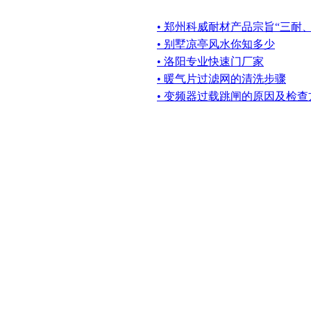
• 郑州科威耐材产品宗旨“三耐
• 别墅凉亭风水你知多少
• 洛阳专业快速门厂家
• 暖气片过滤网的清洗步骤
• 变频器过载跳闸的原因及检查