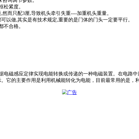
厂家咨询调节参数。
主框松紧度。
,然而只配3厘,导致机头牵引失重----加重机头重量。
都可以做,其实是有技术规定,重要的是门体的门头一定要平行。
平都不合格。
“马达”）是指依据电磁感应定律实现电能转换或传递的一种电磁装置。
示。它的主要作用是利用机械能转化为电能，目前最常用的是，