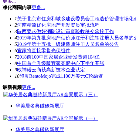
更多...
净化商圈内事
更多...
1
关于北京市住房和城乡建设委员会工程造价管理市场化
2
河南精简优化房地产开发资质审批流程
3
陕西要求做好消防设计审查验收移交承接工作
4
2019年第九批房地产估价师注册和注销注册人员名单的
5
2019年第十五批一级建造师注册人员名单的公告
6
宜家将直接零售光伏组件
7
2018前100中国家居企业研发费超104亿
8
中国首个升级版宜家荟聚中心下半年开张
9
欧神诺云商获高新技术企业认定
10
印度RentoMojo完成1100万美元C轮融资
最新视频
更多...
华美居名典磁砖新展厅
华美居名典磁砖新展厅