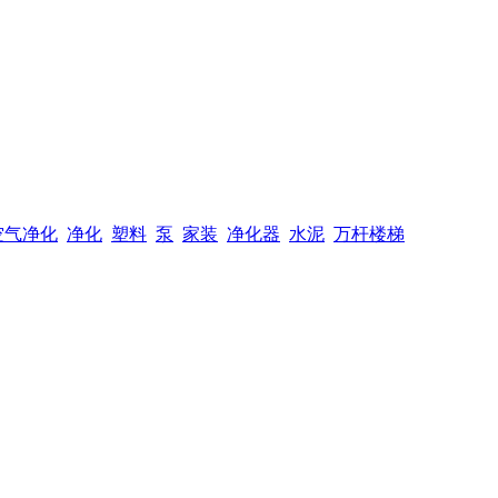
空气净化
净化
塑料
泵
家装
净化器
水泥
万杆楼梯