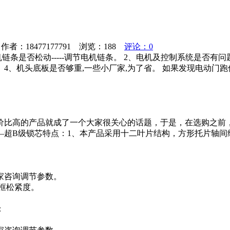
者：18477177791 浏览：
188
评论：0
是否松动-----调节电机链条。 2、电机及控制系统是否有问题
度。 4、机头底板是否够重,一些小厂家,为了省。 如果发现电动
价比高的产品就成了一个大家很关心的话题，于是，在选购之前
级锁芯特点：1、本产品采用十二叶片结构，方形托片轴间结构，超
厂家咨询调节参数。
主框松紧度。
：