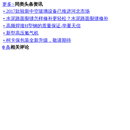
更多
>
同类头条资讯
• 2017款较新中空玻璃设备已推进河北市场
• 水泥路面裂缝怎样修补更轻松？水泥路面裂缝修补
• 高频焊接H型钢的质量保证-华夏天信
• 新型高压氮气机
• 柯卡保包装全新升级，敬请期待
0
条
相关评论