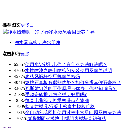
推荐图文
更多...
净水器选购，净水器净
点击排行
更多...
6556
1
使用水钻钻孔卡住了有什么办法解决呢？
4760
2
水性喷漆之静电喷枪的安装使用及保养说明
4577
3
凌格风螺杆空压机保养密码
4041
4
龙牌石膏板有哪些优势？如何分辨真假石膏板？
3367
5
瓦斯射钉器的工作原理与优势，你都知道吗？
2188
6
手动瓷砖推刀怎么样，好用吗?
1853
7
德普电蒸箱，将爱融进点点滴滴
1790
8
检查井模具,混凝土检查井模板价格
1781
9
全自动勾花网机使用过程中常见问题及解决办法
1707
10
膨胀型阻火模块 电缆阻火模块直销价格