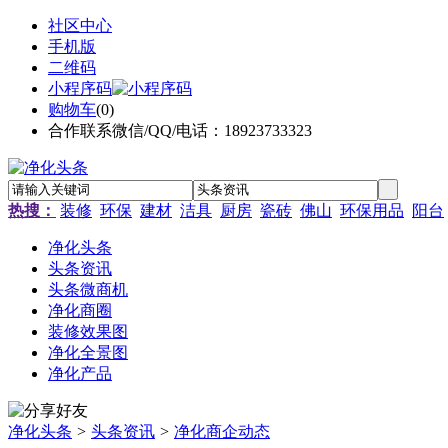
社区中心
手机版
二维码
小程序码
购物车
(
0
)
合作联系微信/QQ/电话：18923733323
热搜：
装修
环保
建材
洁具
厨房
瓷砖
佛山
环保用品
阳台
净化头条
头条资讯
头条微商机
净化商圈
装修效果图
净化全景图
净化产品
净化头条
>
头条资讯
>
净化商企动态