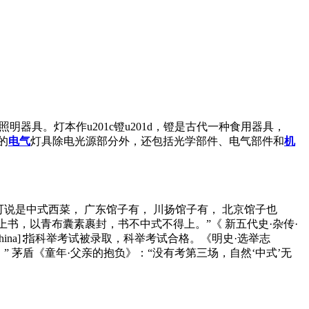
器具。灯本作u201c镫u201d，镫是古代一种食用器具，
的
电气
灯具除电光源部分外，还包括光学部件、电气部件和
机
，也可说是中式西菜， 广东馆子有， 川扬馆子有， 北京馆子也
“旧制上书，以青布囊素裹封，书不中式不得上。”《 新五代史·杂传·
system of China]∶指科举考试被录取，科举考试合格。《明史·选举志
” 茅盾《童年·父亲的抱负》：“没有考第三场，自然‘中式’无