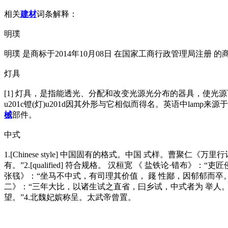
相关
建材
词条解释：
明璞
明璞 是商标于2014年10月08日 在国家工商行政管理局注册 的商
灯具
[1] 灯具，是指能透光、分配和改变光源光分布的器具，使光源
u201c镫(灯)u201d因其外形与它相似而得名。英语中lamp
械
部件。
中式
1.[Chinese style] 中国固有的格式。中国 式样。
有。”2.[qualified] 符合规格。 汉桓宽 《 盐铁论·
张篯》：“坐马不中式，有司理其价值， 籛 性鄙，因郁郁而卒。”3.[pass the i
二》：“三年大比，以诸生试之直省，曰乡试，中式者为 举人。”
望。”4.北魏妃嫔称呈。太武帝曾置。