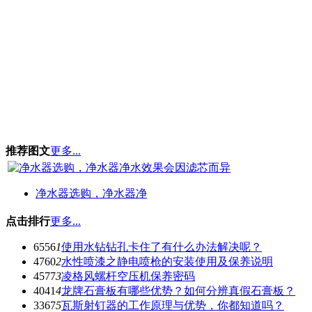
推荐图文
更多...
净水器选购，净水器净
点击排行
更多...
6556
1
使用水钻钻孔卡住了有什么办法解决呢？
4760
2
水性喷漆之静电喷枪的安装使用及保养说明
4577
3
凌格风螺杆空压机保养密码
4041
4
龙牌石膏板有哪些优势？如何分辨真假石膏板？
3367
5
瓦斯射钉器的工作原理与优势，你都知道吗？