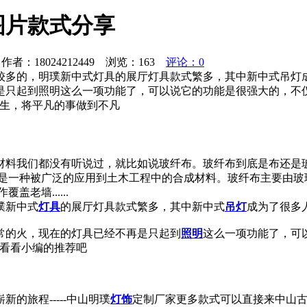
图片款式分享
者：18024212449 浏览：
163
评论：0
较多的，明璞新中式灯具的展厅灯具款式繁多，其中新中式吊灯
是只起到照明这么一项功能了，可以说它的功能是很强大的，不
一生，将平凡的事做到不凡
材料我们都没有听说过，就比如说玻纤布。玻纤布到底是布还是
它是一种被广泛的应用到土木工程中的合成材料。玻纤布主要由玻
老墙......
璞新中式
灯具
的展厅灯具款式繁多，其中新中式
吊灯
成为了很多
常的火，现在的灯具已经不再是只起到
照明
这么一项功能了，可
来看看小编的推荐吧
旅程-----中山明璞
灯饰
定制厂家更多款式可以直接来中山