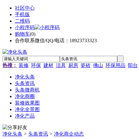
社区中心
手机版
二维码
小程序码
购物车
(
0
)
合作联系微信/QQ/电话：18923733323
热搜：
装修
环保
建材
洁具
厨房
瓷砖
佛山
环保用品
阳台
净化头条
头条资讯
头条微商机
净化商圈
装修效果图
净化全景图
净化产品
净化头条
>
头条资讯
>
净化商企动态