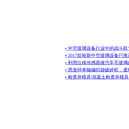
• 中空玻璃设备行业中的战斗机“博
• 2017款较新中空玻璃设备已
• 利用位移传感器做汽车毛玻
• 恩派特单轴编织袋破碎机，
• 检查井模具|混凝土检查井模具