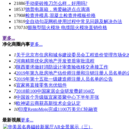
2188
6
手动瓷砖推刀怎么样，好用吗?
1853
7
德普电蒸箱，将爱融进点点滴滴
1790
8
检查井模具,混凝土检查井模板价格
1781
9
全自动勾花网机使用过程中常见问题及解决办法
1707
10
膨胀型阻火模块 电缆阻火模块直销价格
更多...
净化商圈内事
更多...
1
关于北京市住房和城乡建设委员会工程造价管理市场化
2
河南精简优化房地产开发资质审批流程
3
陕西要求做好消防设计审查验收移交承接工作
4
2019年第九批房地产估价师注册和注销注册人员名单的
5
2019年第十五批一级建造师注册人员名单的公告
6
宜家将直接零售光伏组件
7
2018前100中国家居企业研发费超104亿
8
中国首个升级版宜家荟聚中心下半年开张
9
欧神诺云商获高新技术企业认定
10
印度RentoMojo完成1100万美元C轮融资
最新视频
更多...