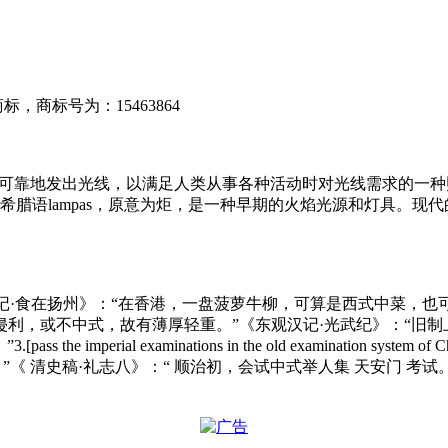
标，商标号为：15463864
可靠地发出光线，以满足人类从事各种活动时对光线需求的一种照明
来源于希腊语lampas，原意为炬，是一种早期的火焰光源和灯具。现代
曹聚仁《万里行记·食在扬州》：“在香港，一盘菠萝牛柳，可算是西式中菜
错布》：“吏匠侵利，或不中式，故有薄厚轻重。”《东观汉记·光武纪》：
mperial examinations in the old examination 
《 清史稿·礼志八》：“ 顺治初，会试中式举人集 天安门 考试。