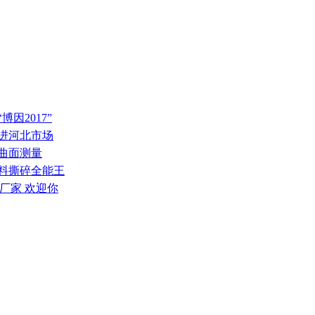
因2017”
推进河北市场
璃曲面测量
废料撕碎全能王
厂家 欢迎你