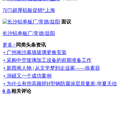
7075超厚铝板促销*上海
面议
长沙铝单板厂/常德/益阳
更多
>
同类头条资讯
• 广州南沙幕墙玻璃更换安装
• 采购中空玻璃加工设备的前期准备工作
• 新西南人物 | 从文学梦到企业家——徐素容
• 润硕又一个成功案例
• 为什么有些高频焊H型钢防腐涂层质量差-华夏天信
0
条
相关评论