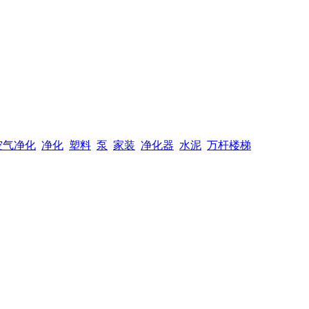
空气净化
净化
塑料
泵
家装
净化器
水泥
万杆楼梯