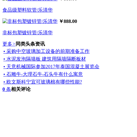
食品级塑料软管/乐清华
￥888.00
非标包塑镀锌管/乐清华
更多
>
同类头条资讯
• 采购中空玻璃加工设备的前期准备工作
• 水泥发泡隔墙板 建筑用隔墙隔断板材
• 天意机械国际参加2017年泰国混凝土展览会
• 石雕牛-大理石牛-石头牛有什么寓意
• 欧文斯科宁宜可玻璃棉有哪些性能?
0
条
相关评论