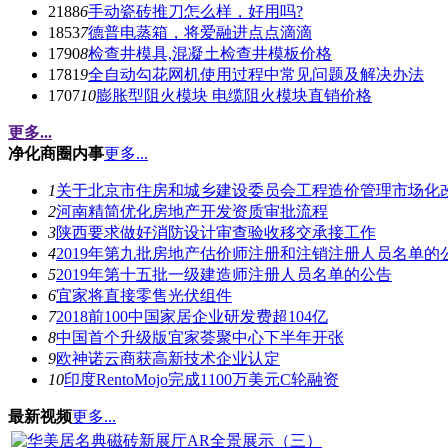
2188
6
手动瓷砖推刀怎么样，好用吗?
1853
7
德普电蒸箱，将爱融进点点滴滴
1790
8
检查井模具,混凝土检查井模板价格
1781
9
全自动勾花网机使用过程中常见问题及解决办法
1707
10
膨胀型阻火模块 电缆阻火模块直销价格
更多...
净化商圈内事
更多...
1
关于北京市住房和城乡建设委员会工程造价管理市场化
2
河南精简优化房地产开发资质审批流程
3
陕西要求做好消防设计审查验收移交承接工作
4
2019年第九批房地产估价师注册和注销注册人员名单的
5
2019年第十五批一级建造师注册人员名单的公告
6
宜家将直接零售光伏组件
7
2018前100中国家居企业研发费超104亿
8
中国首个升级版宜家荟聚中心下半年开张
9
欧神诺云商获高新技术企业认定
10
印度RentoMojo完成1100万美元C轮融资
最新视频
更多...