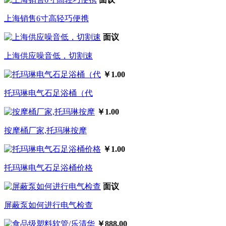
上海销售6寸高轻巧便携
面议
上海供应噪音低，切割速
￥1.00
托玛琳电气石足浴桶（代
￥1.00
按摩桶厂家,托玛琳按摩
￥1.00
托玛琳电气石足浴桶价格
面议
屏蔽泵如何进行电气检查
￥888.00