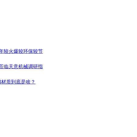
17年较火爆较环保较节
行莅临天意机械调研指
钢材质到底是啥？