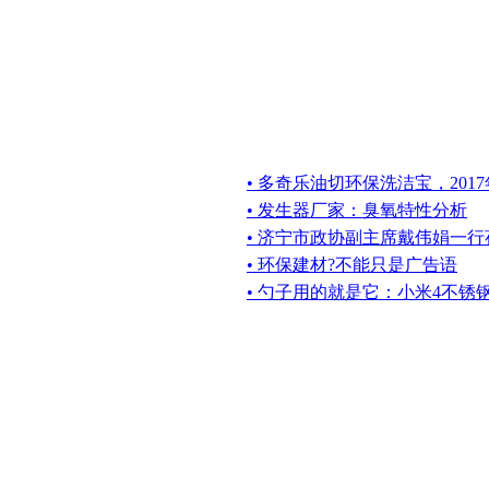
• 多奇乐油切环保洗洁宝，20
• 发生器厂家：臭氧特性分析
• 济宁市政协副主席戴伟娟一
• 环保建材?不能只是广告语
• 勺子用的就是它：小米4不锈