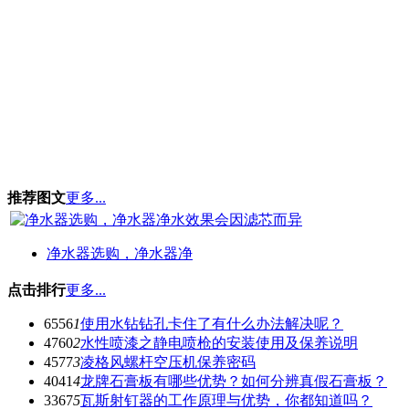
推荐图文
更多...
净水器选购，净水器净
点击排行
更多...
6556
1
使用水钻钻孔卡住了有什么办法解决呢？
4760
2
水性喷漆之静电喷枪的安装使用及保养说明
4577
3
凌格风螺杆空压机保养密码
4041
4
龙牌石膏板有哪些优势？如何分辨真假石膏板？
3367
5
瓦斯射钉器的工作原理与优势，你都知道吗？