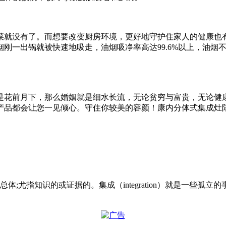
菜就没有了。而想要改变厨房环境，更好地守护住家人的健康也
刚一出锅就被快速地吸走，油烟吸净率高达99.6%以上，油烟
是花前月下，那么婚姻就是细水长流，无论贫穷与富贵，无论健
产品都会让您一见倾心。守住你较美的容颜！康内分体式集成灶
ompendium] 总体;尤指知识的或证据的。集成（integratio