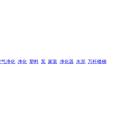
空气净化
净化
塑料
泵
家装
净化器
水泥
万杆楼梯