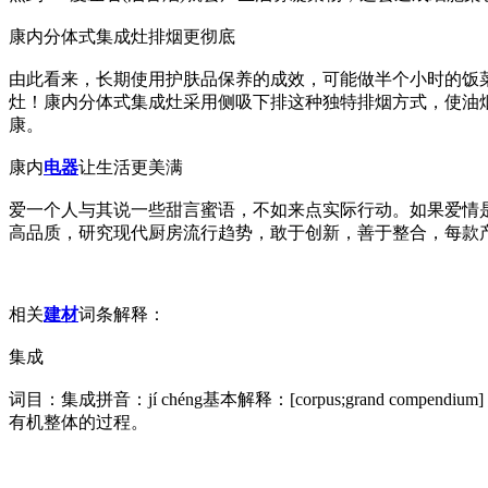
康内分体式集成灶排烟更彻底
由此看来，长期使用护肤品保养的成效，可能做半个小时的饭
灶！康内分体式集成灶采用侧吸下排这种独特排烟方式，使油烟
康。
康内
电器
让生活更美满
爱一个人与其说一些甜言蜜语，不如来点实际行动。如果爱情
高品质，研究现代厨房流行趋势，敢于创新，善于整合，每款
相关
建材
词条解释：
集成
词目：集成拼音：jí chéng基本解释：[corpus;grand c
有机整体的过程。