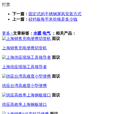
打赏
下一篇：
固定式的不锈钢屏风安装方式
上一篇：
硅钙板每平米价格是多少钱
更多
>
文章标签：
水暖
电气
；相关产品：
面议
上海销售充电便携切管机
面议
上海供应现场工具领导者
面议
供应台湾高难度小型便携
面议
供应高效率上海钢板坡口
面议