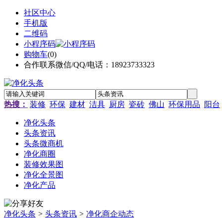
社区中心
手机版
二维码
小程序码
购物车
(
0
)
合作联系微信/QQ/电话：18923733323
热搜：
装修
环保
建材
洁具
厨房
瓷砖
佛山
环保用品
阳台
净化头条
头条资讯
头条微商机
净化商圈
装修效果图
净化全景图
净化产品
净化头条
>
头条资讯
>
净化商企动态